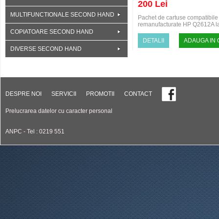
200 Lei
MULTIFUNCTIONALE SECOND HAND
Pachet de cartuse compatibile
remanufacturate HP Q2612A la
de reincarcare: 200 Ron / 5 buc .
COPIATOARE SECOND HAND
DETALII
ADAUGA IN
DIVERSE SECOND HAND
DESPRE NOI
SERVICII
PROMOTII
CONTACT
Prelucrarea datelor cu caracter personal
ANPC - Tel : 0219 551