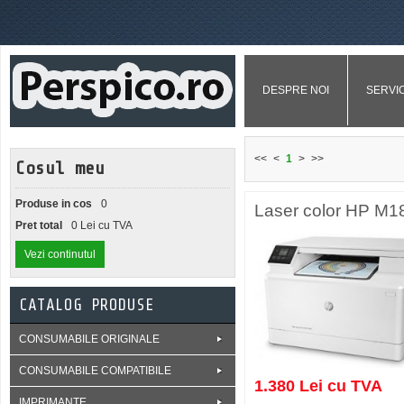
DESPRE NOI
SERVIC
<<
<
1
>
>>
Cosul meu
Produse in cos
0
Laser color HP M
Pret total
0 Lei cu TVA
Vezi continutul
CATALOG PRODUSE
CONSUMABILE ORIGINALE
CONSUMABILE COMPATIBILE
1.380 Lei cu TVA
IMPRIMANTE