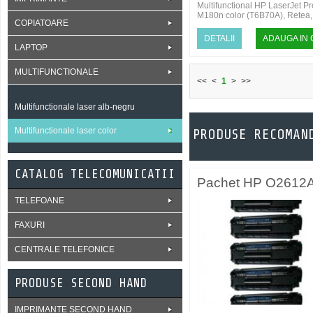
Multifunctional HP LaserJet Pr
M180n color (T6B70A), Retea,
COPIATOARE
Imprimare Viteza de printare
alb/neg...
DETALII
ADAUGA IN
LAPTOP
MULTIFUNCTIONALE
<<
<
1
>
>>
Multifunctionale laser alb-negru
Multifunctionale laser color
PRODUSE RECOMAN
CATALOG TELECOMUNICATII
Pachet HP Q2612
cartuse
TELEFOANE
remanufacturate
FAXURI
CENTRALE TELEFONICE
PRODUSE SECOND HAND
IMPRIMANTE SECOND HAND